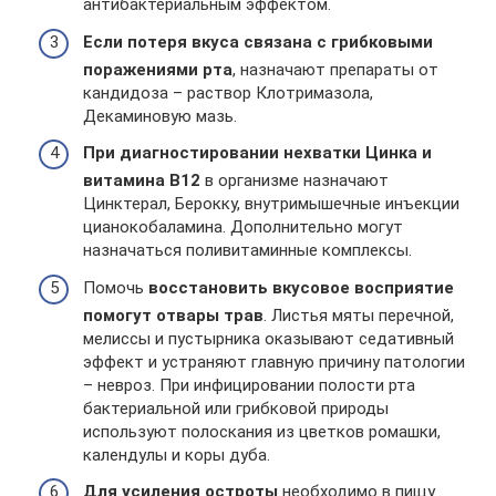
антибактериальным эффектом.
Если потеря вкуса связана с грибковыми
поражениями рта
, назначают препараты от
кандидоза – раствор Клотримазола,
Декаминовую мазь.
При диагностировании нехватки Цинка и
витамина В12
в организме назначают
Цинктерал, Берокку, внутримышечные инъекции
цианокобаламина. Дополнительно могут
назначаться поливитаминные комплексы.
Помочь
восстановить вкусовое восприятие
помогут отвары трав
. Листья мяты перечной,
мелиссы и пустырника оказывают седативный
эффект и устраняют главную причину патологии
– невроз. При инфицировании полости рта
бактериальной или грибковой природы
используют полоскания из цветков ромашки,
календулы и коры дуба.
Для усиления остроты
необходимо в пищу