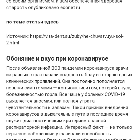
со своим организмом, и вам обеспеченная здоровая
старость.опубликовано econet.ru.
по теме статьи здесь
Источник: https://vita-dent.su/zuby/ne-chuvstvuyu-sol-
2.html
Обоняние и вкус при коронавирусе
После объявленной ВОЗ пандемии коронавируса врачи
из разных стран начали создавать базу его характерных
клинических проявлений. Она постоянно пополняется
новыми симптомами — конъюнктивитом, потерей вкуса,
болезненностью горла. Все чаще у больных COVID-19
выявляется аносмия, или полная утрата
чувствительности к запахам. Такой признак внедрения
коронавирусов в дыхательные пути в последнее время
служит диагностическим критерием опасной
респираторной инфекции. Интересный факт — не только
серьезно заболевшие утрачивали способность