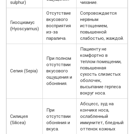
sulphur)
чихание.
Отсутствие
Сопровождается
вкусового
нервным
Гиосциамус
восприятия
истощением,
(Hyoscyamus)
из-за
повышенной
паралича.
слабостью, жаждой.
Пациенту не
комфортно в
При полном
теплом помещении,
отсутствии
повышенная
Сепия (Sepia)
вкусового
сухость слизистых
ощущения и
оболочек,
обоняния.
высыпание герпеса
вокруг носа.
Абсцесс, зуд на
При
кончике носа,
Силицея
отсутствии
ослабленный
(Silicea)
обоняния и
иммунитет, бледный
вкуса.
оттенок кожных