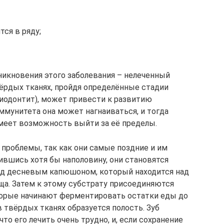
тся в ряду;
никновения этого заболевания – нелеченный
вёрдых тканях, пройдя определённые стадии
риодонтит), может привести к развитию
ммунитета она может нагнаиваться, и тогда
меет возможность выйти за её пределы.
проблемы, так как они самые поздние и им
ившись хотя бы наполовину, они становятся
Под десневым капюшоном, который находится над
ща. Затем к этому субстрату присоединяются
орые начинают ферментировать остатки еды до
в твёрдых тканях образуется полость. Зуб
то его лечить очень трудно, и, если сохранение