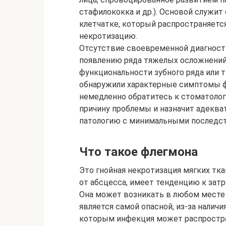
стафилококка и др.). Основой служи
клетчатке, который распространяетс
некротизацию.
Отсутствие своевременной диагност
появлению ряда тяжелых осложнений,
функциональности зубного ряда или тк
обнаружили характерные симптомы фл
немедленно обратитесь к стоматолог
причину проблемы и назначит адеква
патологию с минимальными последст
Что такое флегмона
Это гнойная некротизация мягких ткан
от абсцесса, имеет тенденцию к зат
Она может возникать в любом месте 
является самой опасной, из-за налич
которым инфекция может распростра