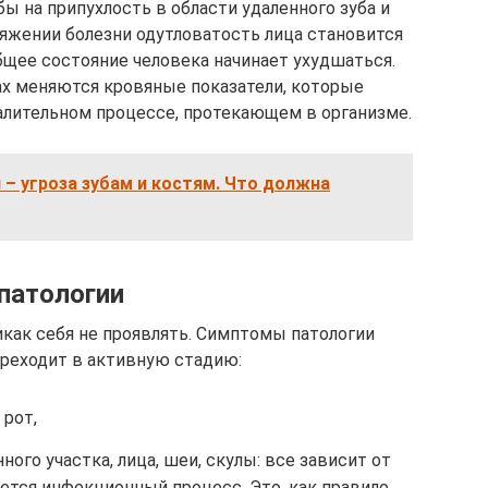
бы на припухлость в области удаленного зуба и
тяжении болезни одутловатость лица становится
бщее состояние человека начинает ухудшаться.
ах меняются кровяные показатели, которые
алительном процессе, протекающем в организме.
– угроза зубам и костям. Что должна
патологии
икак себя не проявлять. Симптомы патологии
ереходит в активную стадию:
 рот,
ого участка, лица, шеи, скулы: все зависит от
уется инфекционный процесс. Это, как правило,