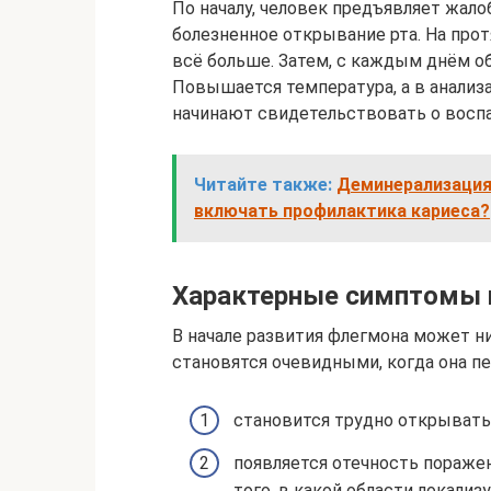
По началу, человек предъявляет жало
болезненное открывание рта. На про
всё больше. Затем, с каждым днём о
Повышается температура, а в анализ
начинают свидетельствовать о восп
Читайте также:
Деминерализация 
включать профилактика кариеса?
Характерные симптомы 
В начале развития флегмона может н
становятся очевидными, когда она п
становится трудно открывать
появляется отечность пораженн
того, в какой области локализ