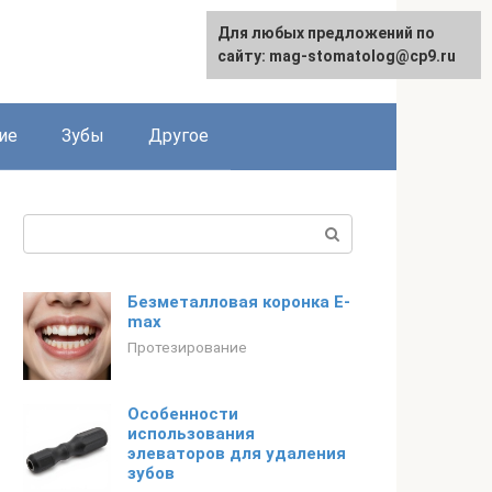
Для любых предложений по
сайту: mag-stomatolog@cp9.ru
ие
Зубы
Другое
Поиск:
Безметалловая коронка E-
max
Протезирование
Особенности
использования
элеваторов для удаления
зубов