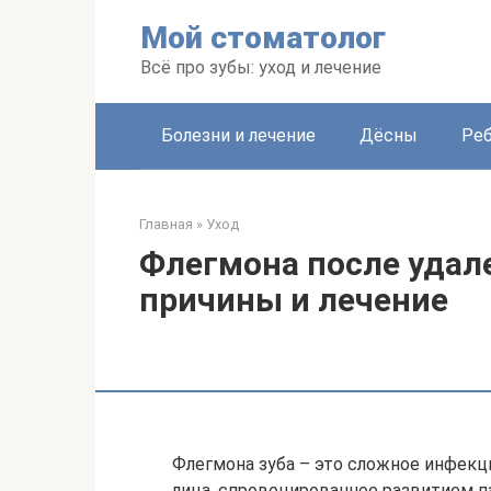
Перейти
Мой стоматолог
к
контенту
Всё про зубы: уход и лечение
Болезни и лечение
Дёсны
Ре
Главная
»
Уход
Флегмона после удал
причины и лечение
Флегмона зуба – это сложное инфекц
лица, спровоцированное развитием п