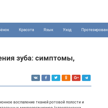
бёнок
Красота
Язык
Уход
Протезирован
ения зуба: симптомы,
ионное воспаление тканей ротовой полости и
атогенных микроорганизмов (стрептококка,