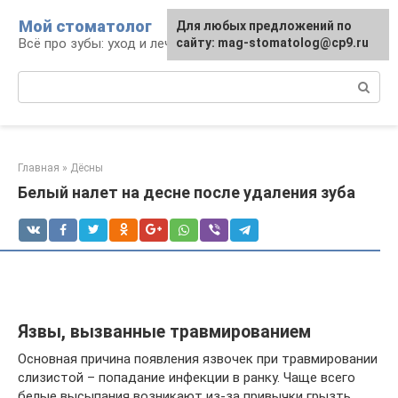
Перейти
Мой стоматолог
Для любых предложений по
к
Всё про зубы: уход и лечение
сайту: mag-stomatolog@cp9.ru
контенту
Поиск:
Главная
»
Дёсны
Белый налет на десне после удаления зуба
Язвы, вызванные травмированием
Основная причина появления язвочек при травмировании
слизистой – попадание инфекции в ранку. Чаще всего
белые высыпания возникают из-за привычки грызть