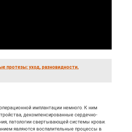
е протезы: уход, разновидности,
операционной имплантации немного. К ним
стройства, декомпенсированные сердечно-
ния, патологии свертывающей системы крови.
анием являются воспалительные процессы в