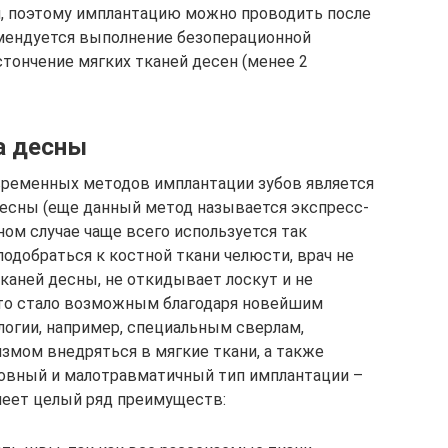
и, поэтому имплантацию можно проводить после
омендуется выполнение безоперационной
ончение мягких тканей десен (менее 2
а десны
ременных методов имплантации зубов является
десны (еще данный метод называется экспресс-
ном случае чаще всего используется так
подобраться к костной ткани челюсти, врач не
каней десны, не откидывает лоскут и не
то стало возможным благодаря новейшим
огии, например, специальным сверлам,
мом внедряться в мягкие ткани, а также
ровный и малотравматичный тип имплантации –
имеет целый ряд преимуществ: