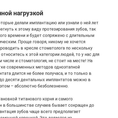
ной нагрузкой
оторые делали имплантацию или узнали о ней лет
бегнуть к этому виду протезирования зубов, так
много времени и будет сопряжено с длительным
ческим. Проще говоря, никому не хочется
проводить в кресле стоматолога по нескольку
 относитесь к этой категории людей, то у нас для
 числе и стоматология, не стоит на месте! На
отке современных методов одноэтапной
ата длится не более получаса, и то только в
 до десяти дентальных имплантатов можно в
 этом – абсолютно безболезненно.
ановкой титанового корня и самого
 он в большинстве случаев бывает сокращен до
антация зубов чаще всего предполагает
еменной коронкой. Это делается из