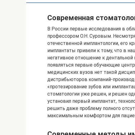
Современная стоматолог
В России первые исследования в обла
профессором О.Н. Суровым. Несмотря
отечественной имплантологии, его к
имплантаты привели к тому, что в н
негативное отношение к дентальной и
появляться первые обучающие центр
медицинских вузов нет такой дисцип
дистрибьюторов компаний-производи
«протезирование зубов или импланта
стоматологии уже решен, и решен одн
установил первый имплантат, техноло
решить даже проблему полного отсут
максимальным комфортом для пацие
Современные методы им