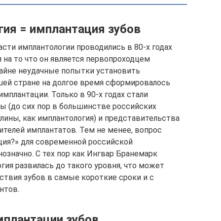
ия = имплантация зубов
сти имплантологии проводились в 80-х годах
 на то что он является первопроходцем
райне неудачные попытки установить
ашей стране на долгое время сформировалось
мплантации. Только в 90-х годах стали
ы (до сих пор в большинстве российских
лины, как имплантология) и представительства
телей имплантатов. Тем не менее, вопрос
ция?» для современной российской
означно. С тех пор как Ингвар Бранемарк
гия развилась до такого уровня, что может
ствия зубов в самые короткие сроки и с
нтов.
плантации зубов