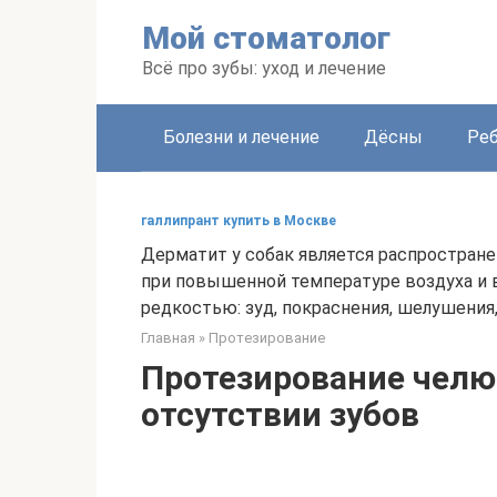
Перейти
Мой стоматолог
к
контенту
Всё про зубы: уход и лечение
Болезни и лечение
Дёсны
Ре
галлипрант купить в Москве
Дерматит у собак является распростран
при повышенной температуре воздуха и
редкостью: зуд, покраснения, шелушения, 
Главная
»
Протезирование
Протезирование челю
отсутствии зубов