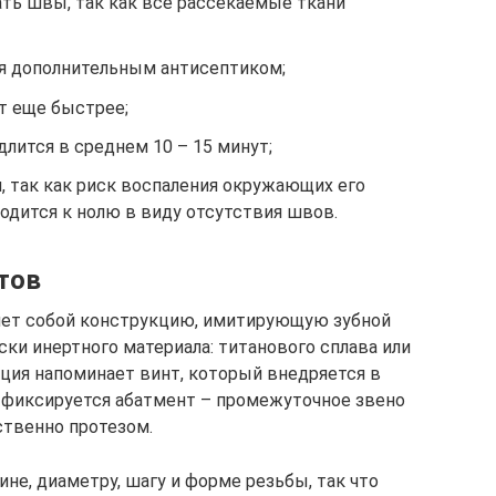
ть швы, так как все рассекаемые ткани
ся дополнительным антисептиком;
т еще быстрее;
длится в среднем 10 – 15 минут;
, так как риск воспаления окружающих его
одится к нолю в виду отсутствия швов.
тов
ляет собой конструкцию, имитирующую зубной
ски инертного материала: титанового сплава или
ция напоминает винт, который внедряется в
 фиксируется абатмент – промежуточное звено
твенно протезом.
не, диаметру, шагу и форме резьбы, так что