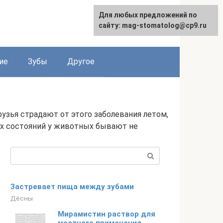
Для любых предложений по
сайту: mag-stomatolog@cp9.ru
ие
Зубы
Другое
зья страдают от этого заболевания летом,
х состояний у животных бывают не
Поиск:
Застревает пища между зубами
Дёсны
Мирамистин раствор для