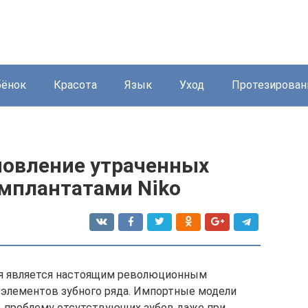
бёнок
Красота
Язык
Уход
Протезирован
новление утраченных
мплантатами Niko
ия является настоящим революционным
 элементов зубного ряда. Импортные модели
 проблему отсутствующих зубов даже при