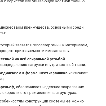
ов с пористой или убывающей костной тканью.
 множеством преимуществ, основными среди
ты:
 который является гипоаллергенным материалом,
процент приживаемости имплантатов;
сенной на ней спиральной резьбой
аспределению нагрузки внутри костной ткани;
оединением в форме шестигранника
исключает
ия;
орельеф,
обеспечивает надежное закрепление
 скорость его приживления в структурах;
особенностям конструкции системы ее можно