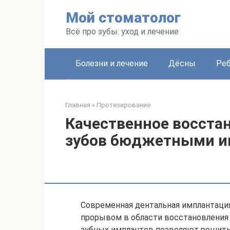
Перейти
Мой стоматолог
к
контенту
Всё про зубы: уход и лечение
Болезни и лечение
Дёсны
Ре
Главная
»
Протезирование
Качественное восста
зубов бюджетными и
Современная дентальная имплантац
прорывом в области восстановления
зубных имплантов позволяют решить