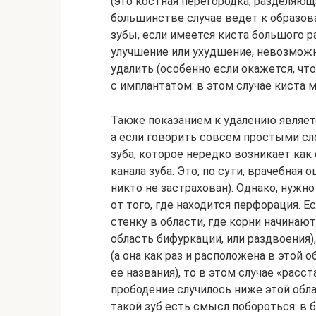
(это костная перегородка, разделяющ
большинстве случае ведет к образов
зубы, если имеется киста большого ра
улучшение или ухудшение, невозможно
удалить (особенно если окажется, чт
с имплантатом: в этом случае киста 
Также показанием к удалению являет
а если говорить совсем простыми сло
зуба, которое нередко возникает ка
канала зуба. Это, по сути, врачебная
никто не застрахован). Однако, нужно
от того, где находится перфорация. Е
стенку в области, где корни начинают
область бифуркации, или раздвоения)
(а она как раз и расположена в этой о
ее названия), то в этом случае «расс
прободение случилось ниже этой обла
такой зуб есть смысл побороться: 