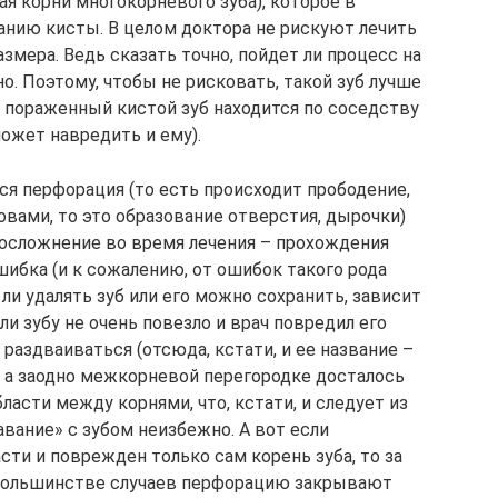
ая корни многокорневого зуба), которое в
анию кисты. В целом доктора не рискуют лечить
змера. Ведь сказать точно, пойдет ли процесс на
. Поэтому, чтобы не рисковать, такой зуб лучше
о пораженный кистой зуб находится по соседству
может навредить и ему).
ся перфорация (то есть происходит прободение,
вами, то это образование отверстия, дырочки)
к осложнение во время лечения – прохождения
 ошибка (и к сожалению, от ошибок такого рода
 ли удалять зуб или его можно сохранить, зависит
сли зубу не очень повезло и врач повредил его
 раздваиваться (отсюда, кстати, и ее название –
, а заодно межкорневой перегородке досталось
бласти между корнями, что, кстати, и следует из
тавание» с зубом неизбежно. А вот если
сти и поврежден только сам корень зуба, то за
в большинстве случаев перфорацию закрывают