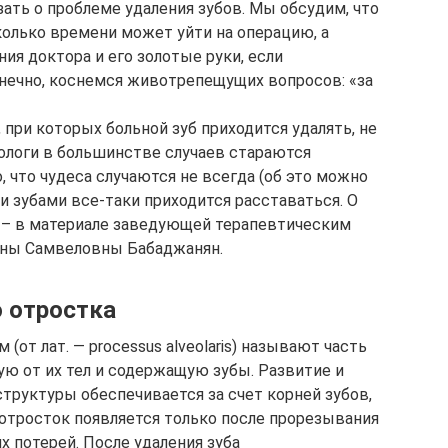
ать о проблеме удаления зубов. Мы обсудим, что
колько времени может уйти на операцию, а
ия доктора и его золотые руки, если
онечно, коснемся животрепещущих вопросов: «за
 при которых больной зуб приходится удалять, не
ологи в большинстве случаев стараются
, что чудеса случаются не всегда (об это можно
и зубами все-таки приходится расставаться. О
в – в материале заведующей терапевтическим
нны Самвеловны Бабаджанян.
 отростка
(от лат. — processus alveolaris) называют часть
ую от их тел и содержащую зубы. Развитие и
труктуры обеспечивается за счет корней зубов,
отросток появляется только после прорезывания
х потерей. После удаления зуба