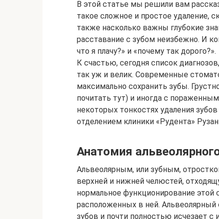
В этой статье мы решили вам рассказ
такое сложное и простое удаление, с
также насколько важны глубокие знан
расставание с зубом неизбежно. И к
что я плачу?» и «почему так дорого?».
К счастью, сегодня список диагнозов,
так уж и велик. Современные стомат
максимально сохранить зубы. Грустно
почитать тут) и иногда с пораженным
некоторых тонкостях удаления зубо
отделением клиники «Рудента» Руза
Анатомия альвеолярного
Альвеолярным, или зубным, отростком 
верхней и нижней челюстей, отходящ
нормальное функционирование этой с
расположенных в ней. Альвеолярный 
зубов и почти полностью исчезает с и