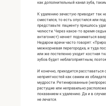
как дополнительный канал зуба, таким
К удалению зачастую приводит так н
сместился, то есть опустился или под
представьте: пациенту пришлось удал
челюсти. Через какое-то время седь
антагонист) начнет подниматься вве
Недаром врачи часто говорят: «Приро
межкорневая перегородка, и туда пос
или же постепенно уходит костная тк
зубов будет неблагоприятным, поэтом
И конечно, приходится расставатьс
неприятностей как самим их обладат
мудрости. Ретинированные (непроре
растущие или неправильно располож
показанием к удалению. Да и в случа
не лечатся.