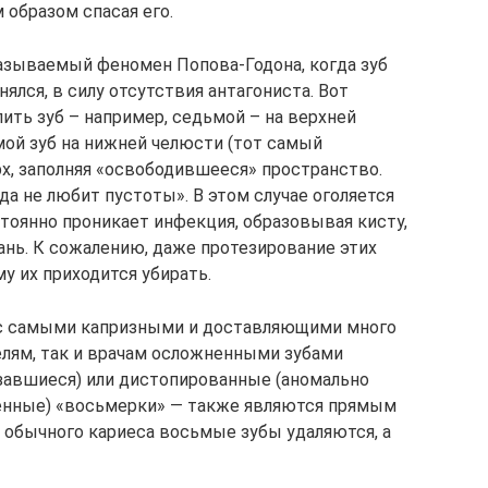
 образом спасая его.
азываемый феномен Попова-Годона, когда зуб
нялся, в силу отсутствия антагониста. Вот
ить зуб – например, седьмой – на верхней
мой зуб на нижней челюсти (тот самый
рх, заполняя «освободившееся» пространство.
да не любит пустоты». В этом случае оголяется
тоянно проникает инфекция, образовывая кисту,
ань. К сожалению, даже протезирование этих
у их приходится убирать.
я с самыми капризными и доставляющими много
елям, так и врачам осложненными зубами
завшиеся) или дистопированные (аномально
енные) «восьмерки» — также являются прямым
е обычного кариеса восьмые зубы удаляются, а