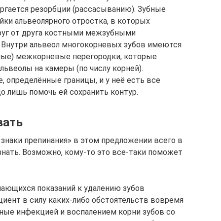
ргается резорбции (рассасыванию). Зубные
ейки альвеолярного отростка, в которых
друг от друга костными межзубными
 Внутри альвеол многокорневых зубов имеются
ные) межкорневые перегородки, которые
львеолы на камеры (по числу корней).
е, определённые границы, и у неё есть все
до лишь помочь ей сохранить контур.
вать
 знаки препинания» в этом предложении всего в
 знать. Возможно, кому-то это все-таки поможет
ечающихся показаний к удалению зубов
циент в силу каких-либо обстоятельств вовремя
нные инфекцией и воспалением корни зубов со