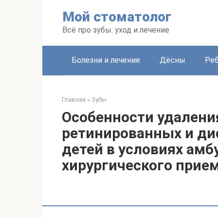
Перейти
Мой стоматолог
к
контенту
Всё про зубы: уход и лечение
Болезни и лечение
Дёсны
Ре
Главная
»
Зубы
Особенности удалени
ретинированных и ди
детей в условиях амб
хирургического прие