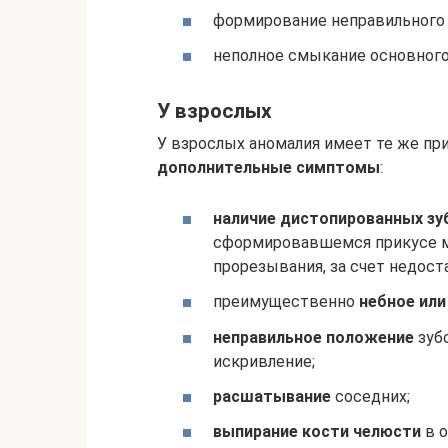
формирование неправильного 
неполное смыкание основного 
У взрослых
У взрослых аномалия имеет те же приз
дополнительные симптомы
:
наличие дистопированных зу
сформировавшемся прикусе м
прорезывания, за счет недост
преимущественно
небное или
неправильное положение
зубо
искривление;
расшатывание
соседних;
выпирание кости челюсти
в о