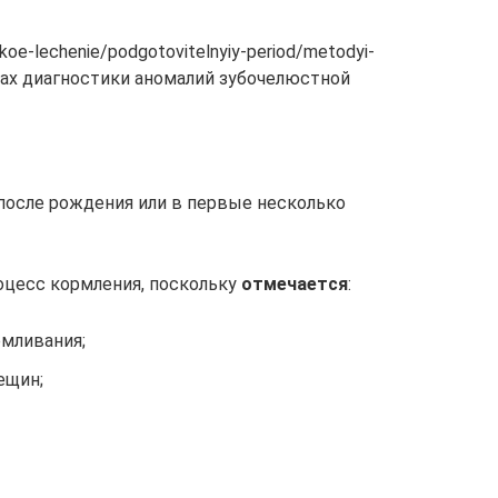
skoe-lechenie/podgotovitelnyiy-period/metodyi-
одах диагностики аномалий зубочелюстной
после рождения или в первые несколько
оцесс кормления, поскольку
отмечается
:
рмливания;
ещин;