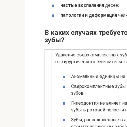
частые воспаления
десен;
патологии и деформация
челю
В каких случаях требуе
зубы?
Удаление сверхкомплектных зуб
от хирургического вмешательств
Аномальные единицы не 
Сверхкомплектные зубы 
зубов.
Гипердонтия не влияет н
зубы в ротовой полости
Зубы, расположенные в а
стоматологических забол