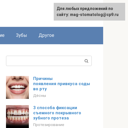
Для любых предложений по
сайту: mag-stomatolog@cp9.ru
ие
Зубы
Другое
Поиск:
Причины
появления привкуса соды
во рту
Дёсны
3 способа фиксации
съемного покрывного
зубного протеза
Протезирование