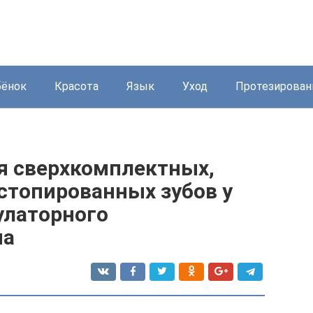
бёнок
Красота
Язык
Уход
Протезирован
я сверхкомплектных,
стопированных зубов у
улаторного
ма