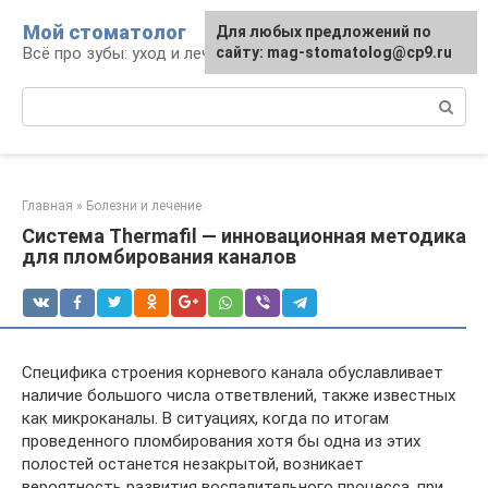
Перейти
Мой стоматолог
Для любых предложений по
к
Всё про зубы: уход и лечение
сайту: mag-stomatolog@cp9.ru
контенту
Поиск:
Главная
»
Болезни и лечение
Система Thermafil — инновационная методика
для пломбирования каналов
Специфика строения корневого канала обуславливает
наличие большого числа ответвлений, также известных
как микроканалы. В ситуациях, когда по итогам
проведенного пломбирования хотя бы одна из этих
полостей останется незакрытой, возникает
вероятность развития воспалительного процесса, при