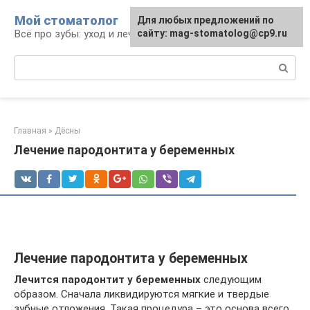
Перейти
Мой стоматолог
Для любых предложений по
к
Всё про зубы: уход и лечение
сайту: mag-stomatolog@cp9.ru
контенту
Поиск:
Главная
»
Дёсны
Лечение пародонтита у беременных
Лечение пародонтита у беременных
Лечится пародонтит у беременных
следующим
образом. Сначала ликвидируются мягкие и твердые
зубные отложения. Такая процедура – это основа всего