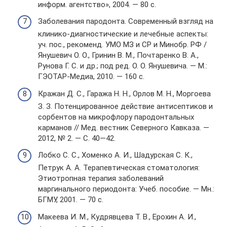
информ. агентство», 2004. — 80 с.
Заболевания пародонта. Современный взгляд на
клинико-диагностические и лечебные аспекты:
уч. пос., рекоменд. УМО МЗ и СР и Минобр. РФ /
Янушевич О. О., Гринин В. М., Почтаренко В. А.,
Рунова Г. С. и др.; под ред. О. О. Янушевича. — М.:
ГЭОТАР-Медиа, 2010. — 160 с.
Кражан Д. С., Гаража Н. Н., Орлов М. Н., Моргоева
З. З. Потенцированное действие антисептиков и
сорбентов на микрофлору пародонтальных
карманов // Мед. вестник Северного Кавказа. —
2012, № 2. — С. 40—42.
Лобко С. С., Хоменко А. И., Шадурская С. К.,
Петрук А. А. Терапевтическая стоматология:
Этиотропная терапия заболеваний
маргинального периодонта: Учеб. пособие. — Мн.:
БГМУ, 2001. — 70 с.
Макеева И. М., Кудрявцева Т. В., Ерохин А. И.,