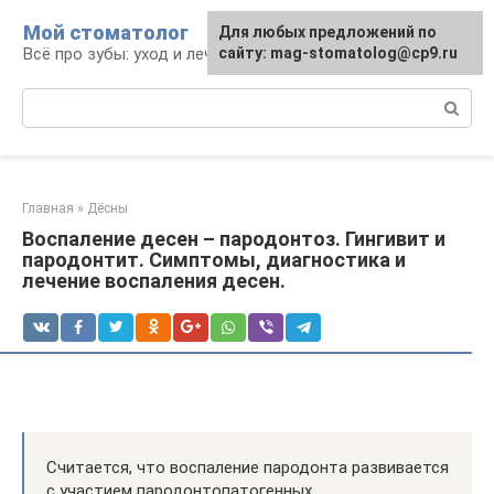
Перейти
Мой стоматолог
Для любых предложений по
к
Всё про зубы: уход и лечение
сайту: mag-stomatolog@cp9.ru
контенту
Поиск:
Главная
»
Дёсны
Воспаление десен – пародонтоз. Гингивит и
пародонтит. Симптомы, диагностика и
лечение воспаления десен.
Считается, что воспаление пародонта развивается
с участием пародонтопатогенных