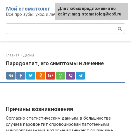
Перейти
Мой стоматолог
Для любых предложений по
к
Всё про зубы: уход и лечение
сайту: mag-stomatolog@cp9.ru
контенту
Поиск:
Главная
»
Дёсны
Пародонтит, его симптомы и лечение
Причины возникновения
Согласно статистическим данным, в большинстве
случаев пародонтит спровоцирован патогенными
микроорганизмами, которые возникают по причине