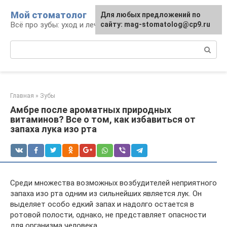
Перейти
Мой стоматолог
Для любых предложений по
к
Всё про зубы: уход и лечение
сайту: mag-stomatolog@cp9.ru
контенту
Поиск:
Главная
»
Зубы
Амбре после ароматных природных
витаминов? Все о том, как избавиться от
запаха лука изо рта
Среди множества возможных возбудителей неприятного
запаха изо рта одним из сильнейших является лук. Он
выделяет особо едкий запах и надолго остается в
ротовой полости, однако, не представляет опасности
для организма человека.