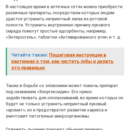
В настоящее время в аптечных сетях можно приобрести
различные препараты, посредством которых людям
удастся устранить неприятный запах из ротовой
полости. Устранить внутреннюю причину лукового
смрада помогут простые адсорбенты, например,
«Энтеросгель», таблетки «Активированного угля» и т. д.
Читайте также:
Пошаговая инструкция в
картинках о том, как чистить зубы и делать
это правильно
Также в борьбе со зловонием может помочь препарат
под названием «Хлоргексидин». Его нужно
задействовать для ополаскиваний, во время которых он
будет не только устранять неприятный луковый
«аромат», но и предотвратит развитие кариеса и
уничтожит патогенные микроорганизмы.
Освежить дыхание поможет обычная перекись