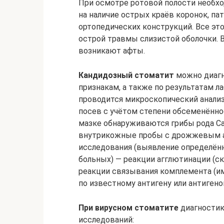
При осмотре ротовой полости необхо
на наличие острых краёв коронок, па
ортопедических конструкций. Все эт
острой травмы слизистой оболочки.
возникают афты.
Кандидозный стоматит
можно диагн
признакам, а также по результатам 
проводится микроскопический анализ 
посев с учётом степени обсеменённос
мазке обнаруживаются грибы рода Ca
внутрикожные пробы с дрожжевым а
исследования (выявление определённ
больных) — реакции агглютинации (с
реакции связывания комплемента (им
по известному антигену или антигенов
При вирусном стоматите
диагностик
исследований: