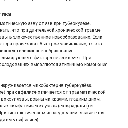
тика
атическую язву от язв при туберкулёзе,
нать, что при длительной хронической травме
вы в злокачественное новообразование. Если
тора происходит быстрое заживление, то это
венном течении
новообразование
травмирующего фактора не заживает. При
исследованиях выявляются атипичные изменения
наруживается микобактерия туберкулёза.
ие)
при сифилисе
отличается от травматической
 вокруг язвы, ровными краями, гладким дном,
ных лимфатических узлов (склераденит) и
 При гистологическом исследовании выявляется
дитель сифилиса).