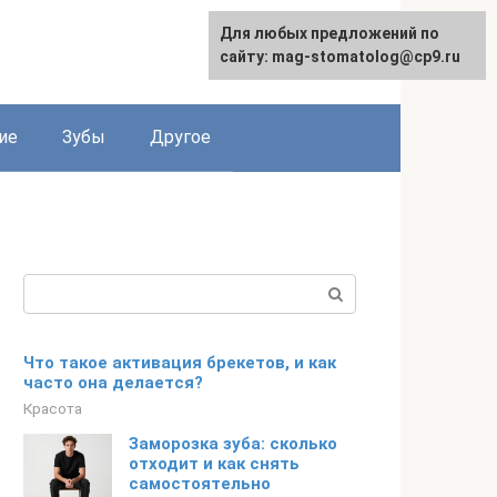
Для любых предложений по
сайту: mag-stomatolog@cp9.ru
ие
Зубы
Другое
Поиск:
Что такое активация брекетов, и как
часто она делается?
Красота
Заморозка зуба: сколько
отходит и как снять
самостоятельно