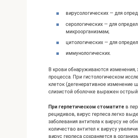
вирусологических — для опред
серологических — для опреде
микроорганизмам;
цитологических — для опреде
иммунологических.
В крови обнаруживаются изменения, 
процесса. При гистологическом иссл
клеток (дегенеративное изменение ш
слизистой оболочке выражен острый 
При герпетическом стоматите
в пер
рецидивов, вирус герпеса легко выде
заболевания антитела к вирусу не о
количество антител к вирусу увелич
вирус герпеса сохраняется в организме