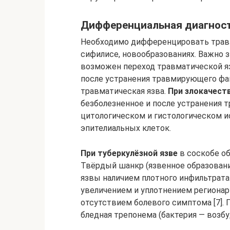
Дифференциальная диагнос
Необходимо дифференцировать травм
сифилисе, новообразованиях. Важно з
возможен переход травматической яз
после устранения травмирующего фак
травматическая язва.
При злокачест
безболезненное и после устранения 
цитологическом и гистологическом 
эпителиальных клеток.
При туберкулёзной язве
в соскобе об
Твёрдый шанкр (язвенное образован
язвы наличием плотного инфильтрата
увеличением и уплотнением регионар
отсутствием болевого симптома [7].
бледная трепонема (бактерия — возбу