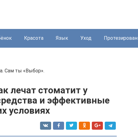
бёнок
Красота
Язык
Уход
Протезирован
. Сам ты «Выбор».
ак лечат стоматит у
средства и эффективные
х условиях