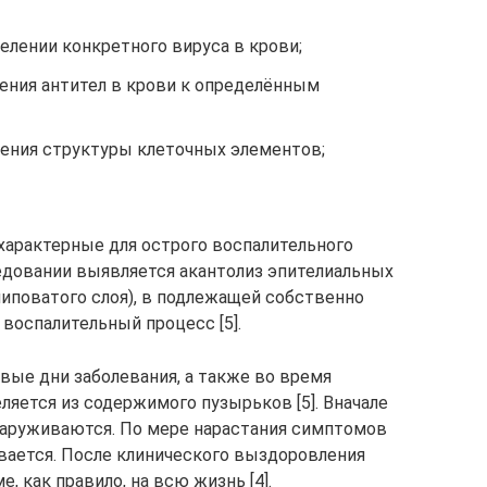
елении конкретного вируса в крови;
ления антител в крови к определённым
ления структуры клеточных элементов;
характерные для острого воспалительного
едовании выявляется акантолиз эпителиальных
иповатого слоя), в подлежащей собственно
воспалительный процесс [5].
вые дни заболевания, а также во время
ляется из содержимого пузырьков [5]. Вначале
бнаруживаются. По мере нарастания симптомов
ивается. После клинического выздоровления
, как правило, на всю жизнь [4].