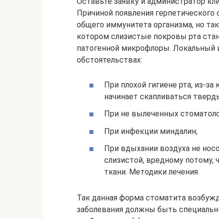
Оставьте заявку и администратор кли
Причиной появления герпетического 
общего иммунитета организма, но та
котором слизистые покровы рта ста
патогенной микрофлоры. Локальный 
обстоятельствах:
При плохой гигиене рта, из-за
начинает скапливаться тверды
При не вылеченных стоматоло
При инфекции миндалин;
При вдыхании воздуха не носо
слизистой, вредному потому, 
ткани. Методики лечения
Так данная форма стоматита возбужд
заболевания должны быть специальн