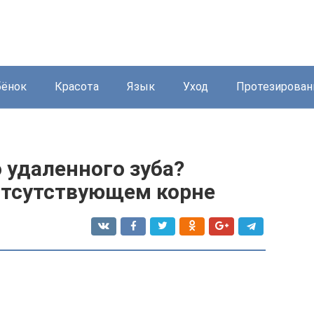
бёнок
Красота
Язык
Уход
Протезирован
 удаленного зуба?
отсутствующем корне