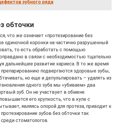
дефектов зубного ряда
ез обточки
я, что же означает «протезирование без
вке одиночной коронки на частично разрушенный
овать, то есть обработать с помощью
 оправдано в связи с необходимостью тщательно
уя дальнейшее развитие кариеса. В то же время
а препарированию подвергаются здоровые зубы,
обтачивать, но еще и депульпировать – удалять из
тановления одного зуба мы «убиваем» два
ертвый зуб. Он не участвует в обмене
овышается его хрупкость, что в купе с
ытывает, являясь опорой для протеза, приводит к
 протезирование зубов без обточки так
и среди стоматологов.