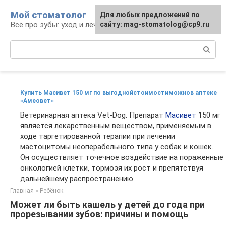
Перейти
Мой стоматолог
Для любых предложений по
к
Всё про зубы: уход и лечение
сайту: mag-stomatolog@cp9.ru
контенту
Поиск:
Купить Масивет 150 мг по выгоднойстоимостиможнов аптеке
«Амеовет»
Ветеринарная аптека Vet-Dog. Препарат
Масивет
150 мг
является лекарственным веществом, применяемым в
ходе таргетированной терапии при лечении
мастоцитомы неоперабельного типа у собак и кошек.
Он осуществляет точечное воздействие на пораженные
онкологией клетки, тормозя их рост и препятствуя
дальнейшему распространению.
Главная
»
Ребёнок
Может ли быть кашель у детей до года при
прорезывании зубов: причины и помощь