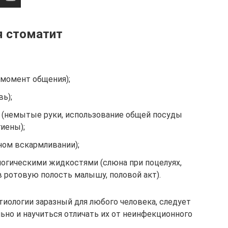
я стоматит
 момент общения);
ь);
 (немытые руки, использование общей посуды
гиены);
дном вскармливании);
огическими жидкостями (слюна при поцелуях,
 ротовую полость малышу, половой акт).
иологии заразный для любого человека, следует
но и научиться отличать их от неинфекционного