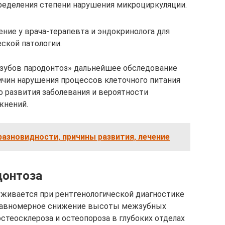
ределения степени нарушения микроциркуляции.
ние у врача-терапевта и эндокринолога для
ской патологии.
 зубов пародонтоз» дальнейшее обследование
ичин нарушения процессов клеточного питания
о развития заболевания и вероятности
жнений.
 разновидности, причины развития, лечение
донтоза
живается при рентгенологической диагностике
 равномерное снижение высоты межзубных
стеосклероза и остеопороза в глубоких отделах