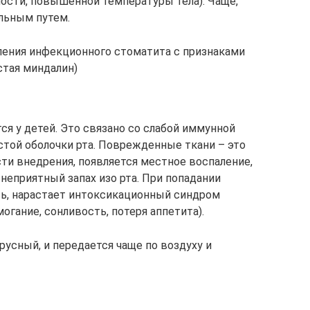
ности, повышенной температуры тела). Чаще,
льным путем.
ления инфекционного стоматита с признаками
стая миндалин)
я у детей. Это связано со слабой иммунной
той оболочки рта. Поврежденные ткани – это
сти внедрения, появляется местное воспаление,
 неприятный запах изо рта. При попадании
ь, нарастает интоксикационный синдром
огание, сонливость, потеря аппетита).
русный, и передается чаще по воздуху и