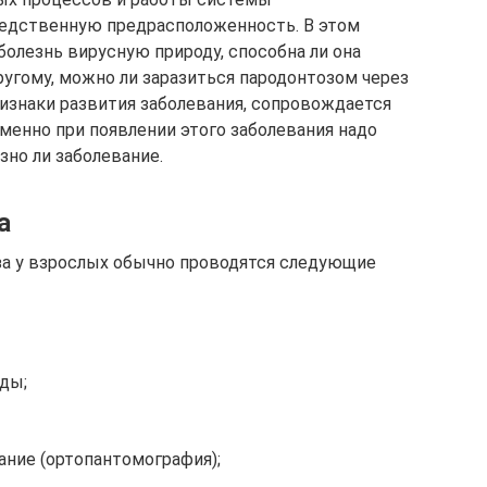
ледственную предрасположенность. В этом
олезнь вирусную природу, способна ли она
ругому, можно ли заразиться пародонтозом через
ризнаки развития заболевания, сопровождается
менно при появлении этого заболевания надо
зно ли заболевание.
а
за у взрослых обычно проводятся следующие
ды;
ание (ортопантомография);