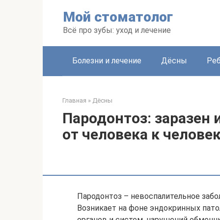
Перейти
Мой стоматолог
к
контенту
Всё про зубы: уход и лечение
Болезни и лечение
Дёсны
Ре
Главная
»
Дёсны
Пародонтоз: заразен 
от человека к челове
Пародонтоз – невоспалительное забол
Возникает на фоне эндокринных пато
органов и систем, нарушений обмен