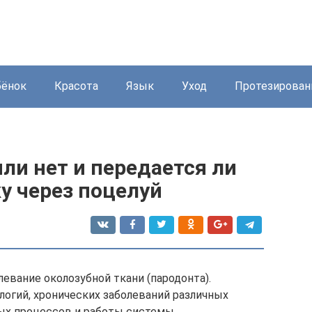
бёнок
Красота
Язык
Уход
Протезирован
или нет и передается ли
ку через поцелуй
евание околозубной ткани (пародонта).
логий, хронических заболеваний различных
ных процессов и работы системы