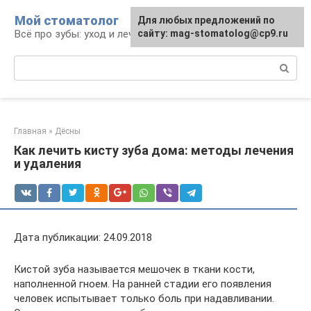
Перейти
Мой стоматолог
Для любых предложений по
к
Всё про зубы: уход и лечение
сайту: mag-stomatolog@cp9.ru
контенту
Поиск:
Главная
»
Дёсны
Как лечить кисту зуба дома: методы лечения
и удаления
Дата публикации: 24.09.2018
Кистой зуба называется мешочек в ткани кости,
наполненной гноем. На ранней стадии его появления
человек испытывает только боль при надавливании.