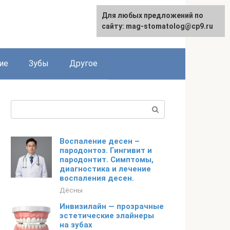
Для любых предложений по
сайту: mag-stomatolog@cp9.ru
ие
Зубы
Другое
Поиск:
Воспаление десен –
пародонтоз. Гингивит и
пародонтит. Симптомы,
диагностика и лечение
воспаления десен.
Дёсны
Инвизилайн — прозрачные
эстетические элайнеры
на зубах