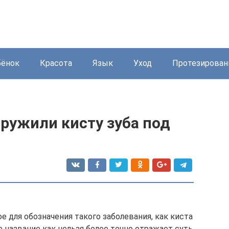
бёнок
Красота
Язык
Уход
Протезирован
аружили кисту зуба под
ое для обозначения такого заболевания, как киста
е название как нельзя более точно отражает суть