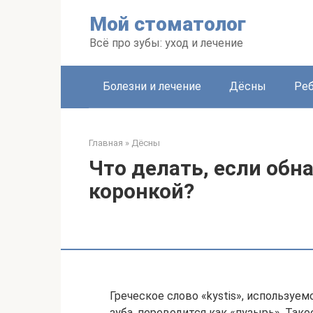
Перейти
Мой стоматолог
к
контенту
Всё про зубы: уход и лечение
Болезни и лечение
Дёсны
Ре
Главная
»
Дёсны
Что делать, если обн
коронкой?
Греческое слово «kystis», используем
зуба, переводится как «пузырь». Тако