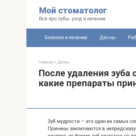
Перейти
Мой стоматолог
к
контенту
Всё про зубы: уход и лечение
Болезни и лечение
Дёсны
Ре
Главная
»
Дёсны
После удаления зуба 
какие препараты при
Зуб мудрости — это один из самых сло
Причины заключаются в непредсказуем
каналов, их форма, зуб зачастую не 