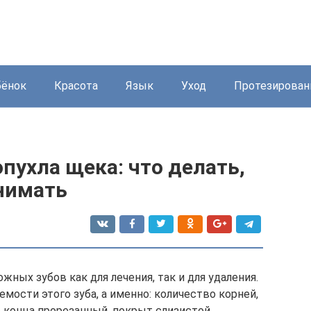
бёнок
Красота
Язык
Уход
Протезирован
опухла щека: что делать,
нимать
жных зубов как для лечения, так и для удаления.
ости этого зуба, а именно: количество корней,
до конца прорезанный, покрыт слизистой