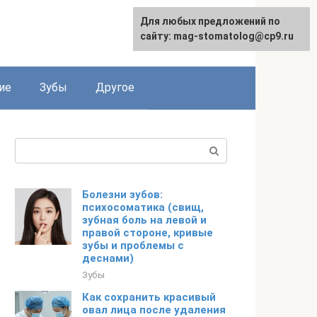
Для любых предложений по
сайту: mag-stomatolog@cp9.ru
ие
Зубы
Другое
Поиск:
Болезни зубов:
психосоматика (свищ,
зубная боль на левой и
правой стороне, кривые
зубы и проблемы с
деснами)
Зубы
Как сохранить красивый
овал лица после удаления