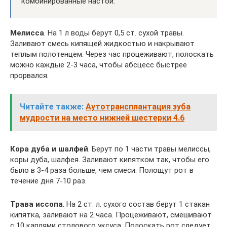
комбинированные настои:
Мелисса
. На 1 л воды берут 0,5 ст. сухой травы.
Заливают смесь кипящей жидкостью и накрывают
теплым полотенцем. Через час процеживают, полоскать
можно каждые 2-3 часа, чтобы абсцесс быстрее
прорвался.
Читайте также:
Аутотрансплантация зуба
мудрости на место нижней шестерки 4.6
Кора дуба и шалфей
. Берут по 1 части травы мелиссы,
коры дуба, шалфея. Заливают кипятком так, чтобы его
было в 3-4 раза больше, чем смеси. Полощут рот в
течение дня 7-10 раз.
Трава иссопа
. На 2 ст. л. сухого состав берут 1 стакан
кипятка, заливают на 2 часа. Процеживают, смешивают
с 10 каплями столового уксуса. Полоскать рот следует