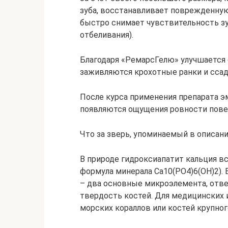
зуба, восстанавливает поврежденну
быстро снимает чувствительность з
отбеливания).
Благодаря «РемарсГелю» улучшается с
заживляются крохотные ранки и ссад
После курса применения препарата эм
появляются ощущения ровности повер
Что за зверь, упоминаемый в описа
В природе гидроксиапатит кальция вс
формула минерала Сa10(PO4)6(OH)2).
– два основные микроэлемента, отве
твердость костей. Для медицинских
морских кораллов или костей крупног