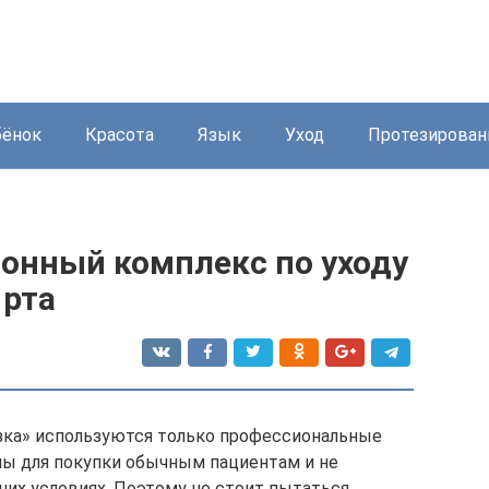
бёнок
Красота
Язык
Уход
Протезирован
ионный комплекс по уходу
 рта
зка» используются только профессиональные
ны для покупки обычным пациентам и не
них условиях. Поэтому не стоит пытаться