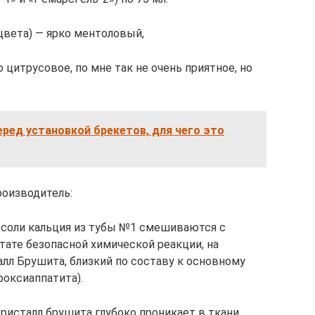
 цвета) — ярко ментоловый,
о цитрусовое, по мне так не очень приятное, но
еред установкой брекетов, для чего это
роизводитель:
» соли кальция из тубы №1 смешиваются с
тате безопасной химической реакции, на
лл Брушита, близкий по составу к основному
роксиаппатита).
кристалл брушита глубоко проникает в ткани