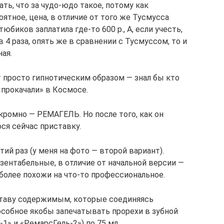
ть, что за чудо-юдо такое, потому как
ятное, цена, в отличие от того же Тусмусса
юбиков заплатила где-то 600 р., А, если учесть,
 4 раза, опять же в сравнении с Тусмуссом, то и
ая.
 просто гипнотическим образом — знал бы кто
«прокачали» в Космосе.
кромно — РЕМАГЕЛЬ. Но после того, как он
ся сейчас приставку.
ий раз (у меня на фото — второй вариант).
зентабельные, в отличие от начальной версии —
 более похожи на что-то профессиональное.
ставу содержимым, которые соединяясь
собное якобы запечатывать прорехи в зубной
1» и «РемарсГель-2») по 75 мл.