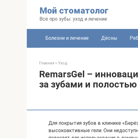
Перейти
Мой стоматолог
к
контенту
Всё про зубы: уход и лечение
Болезни и лечение
Дёсны
Ре
Главная
»
Уход
RemarsGel – инновац
за зубами и полостью
Для покрытия зубов в клинике «Берё
высокоактивные гели. Они недоступ
подходят для использования в домаш