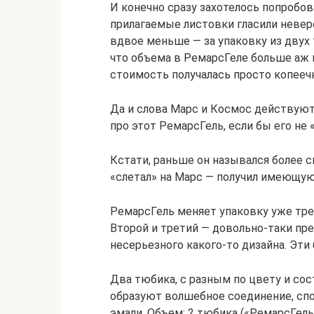
И конечно сразу захотелось попробова
прилагаемые листовки гласили неверо
вдвое меньше — за упаковку из двух т
что объема в РемарсГеле больше аж в
стоимость получалась просто копеечн
Да и слова Марс и Космос действуют
про этот РемарсГель, если бы его не 
Кстати, раньше он назывался более с
«слетал» на Марс — получил имеющую
РемарсГель меняет упаковку уже трет
Второй и третий — довольно-таки пре
несерьезного какого-то дизайна. Эти
Два тюбика, с разным по цвету и со
образуют волшебное соединение, спо
эмали. Объем: 2 тюбика («РемарсГель-