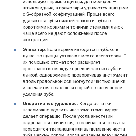
используют прямые щипцы, для моляров —
штыковидные, а премоляры удаляются щипцами
с S-образной конфигурацией. Проще всего
удаляются зубы нижней челюсти: зубы с
короткими корнями и тонкими стенками лунок
чаще всего не дают осложнений после
экстракции.
Элеватор.
Если корень находится глубоко в
лунке, то щипцы уступают место элеваторам. С
их помощью стоматолог расширяет
пространство между корневой частью зуба и
лункой, одновременно проворачивая инструмент
вдоль продольной оси. Вогнутой частью щечки
извлекается осколок, который остался после
удаления зуба.
Оперативное удаление.
Когда остатки
невозможно удалить инструментами, хирург
делает операцию. После укола анестезии
надрезается слизистая, отслаивается лоскут и
проводится трепанация или выпиливание части
зуба мелким бором. Когда удаление всех частей