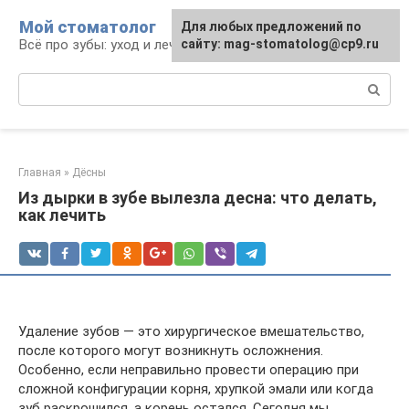
Перейти
Мой стоматолог
Для любых предложений по
к
Всё про зубы: уход и лечение
сайту: mag-stomatolog@cp9.ru
контенту
Поиск:
Главная
»
Дёсны
Из дырки в зубе вылезла десна: что делать,
как лечить
Удаление зубов — это хирургическое вмешательство,
после которого могут возникнуть осложнения.
Особенно, если неправильно провести операцию при
сложной конфигурации корня, хрупкой эмали или когда
зуб раскрошился, а корень остался. Сегодня мы