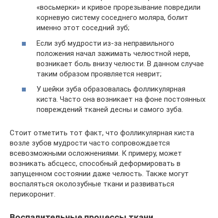
«восьмерки» и кривое прорезывание повредили
корневую систему соседнего моляра, болит
именно этот соседний зуб;
Если зуб мудрости из-за неправильного
положения начал зажимать челюстной нерв,
возникает боль внизу челюсти. В данном случае
таким образом проявляется неврит;
У шейки зуба образовалась фолликулярная
киста. Часто она возникает на фоне постоянных
повреждений тканей десны и самого зуба.
Стоит отметить тот факт, что фолликулярная киста
возле зубов мудрости часто сопровождается
всевозможными осложнениями. К примеру, может
возникать абсцесс, способный деформировать в
запущенном состоянии даже челюсть. Также могут
воспаляться околозубные ткани и развиваться
перикоронит.
Воспалительные процессы ткани,