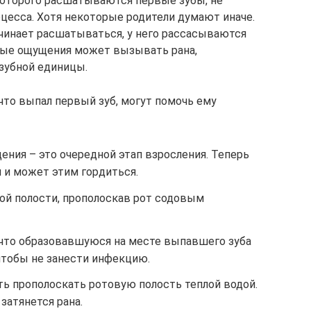
которого расшатываются первые зубы, не
оцесса. Хотя некоторые родители думают иначе.
ачинает расшатываться, у него рассасываются
нные ощущения может вызывать рана,
зубной единицы.
 что выпал первый зуб, могут помочь ему
ения – это очередной этап взросления. Теперь
 и может этим гордиться.
вой полости, прополоскав рот содовым
 что образовавшуюся на месте выпавшего зуба
 чтобы не занести инфекцию.
ь прополоскать ротовую полость теплой водой.
 затянется рана.