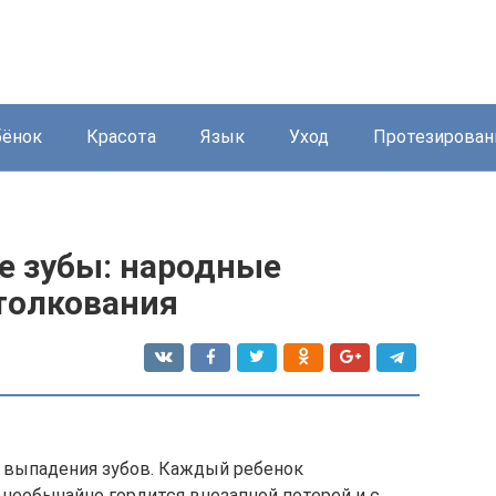
бёнок
Красота
Язык
Уход
Протезирован
е зубы: народные
 толкования
с выпадения зубов. Каждый ребенок
 необычайно гордится внезапной потерей и с