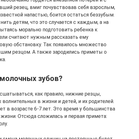
ший резец, вмиг почувствовав себя взрослым,
известной напастью, боится остаться беззубым.
нить детям, что это случается с каждым, а на
Пытаясь морально подготовить ребенка к
тели считают нужным рассказать ему
ровую обстановку. Так появилось множество
вшим резцом. А также зародились приметы о
ка.
 молочных зубов?
сшатываться, как правило, нижние резцы,
волнительных в жизни и детей, и их родителей.
т в возрасте 6-7 лет. Это время у большинства
 жизни. Отсюда сложилась и первая примета:
олу.
и смена молочных единиц на постоянные будет