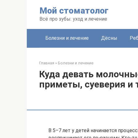
Перейти
Мой стоматолог
к
контенту
Всё про зубы: уход и лечение
Болезни и лечение
Дёсны
Ре
Главная
»
Болезни и лечение
Куда девать молочны
приметы, суеверия и
В 5–7 лет у детей начинается процес
воспринимает его по-разному. Кто-то