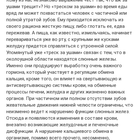
Кому из нас незнакомо выражение «ест так, что аж за
ушами трещит»? Но «треском за ушами» во время еды
вряд ли может похвастаться человек с частичной или
полной утратой зубов. Ему приходится исключать из
своего рациона жесткую пищу, либо глотать ее, едва
пережевав. А пища, как известно, измельчаясь, начинает
перевариваться уже во рту, с крупными же кусками
желудку придется справляться с утроенной силой.
Упомянутый уже «треск за ушами» связан с тем, что в
околоушной области находятся слюнные железы.
Именно они продуцируют выработку очень важного
гормона, который участвует в регуляции обмена
кальция, кроме того, он влияет на свертывающую и
антисвертывающую системы крови, на обменные
процессы печени, желудка и других жизненно важных
органов. При частичном или полном отсутствии зубов
жевательные движения нижней челюсти ограничены, что
неизменно ведет к нарушению функции слюнных желез.
Отсюда и появляются изменения в составе крови,
внезапно возникающие желудочные и печеночные
дисфункции. А нарушение кальциевого обмена в
организме, помимо всего прочего, несомненно,