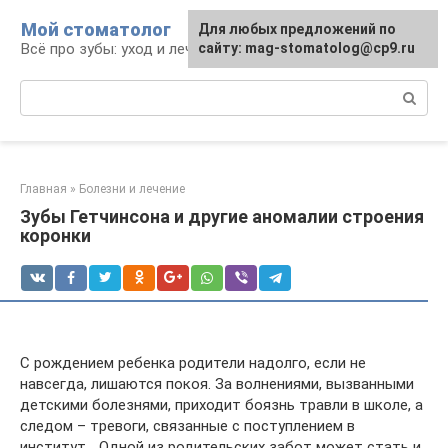
Перейти
Мой стоматолог
Для любых предложений по
к
Всё про зубы: уход и лечение
сайту: mag-stomatolog@cp9.ru
контенту
Поиск:
Главная
»
Болезни и лечение
Зубы Гетчинсона и другие аномалии строения
коронки
С рождением ребенка родители надолго, если не
навсегда, лишаются покоя. За волнениями, вызванными
детскими болезнями, приходит боязнь травли в школе, а
следом – тревоги, связанные с поступлением в
институт… Одной из родительских забот может стать и