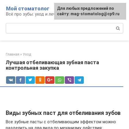
Перейти
Мой стоматолог
Для любых предложений по
к
Всё про зубы: уход и лечение
сайту: mag-stomatolog@cp9.ru
контенту
Поиск:
Главная
»
Уход
Лучшая отбеливающая зубная паста
контрольная закупка
Виды зубных паст для отбеливания зубов
Все зубные пасты с отбеливающим эффектом можно
разделить на два вида по механизму действия: