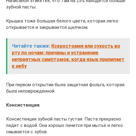
Написанон этикетке, что там на 25% находится больше
зубной пасты.
Крышка тоже большая белого цвета, которая легко
открывается и закрывается щелчком.
Читайте также:
Ксеростомия или сухость во
рту по ночам: причины и устранение
неприятных симптомов, когда язык прилипает
к небу
При первом открытии была защитная фольга, которая
была неповрежденной.
Консистенция
.
Консистенция зубной пасты густая. Паста прекрасно
ладит с водой. Она хорошо пенится при мытьё и легко
смывается с зубов.