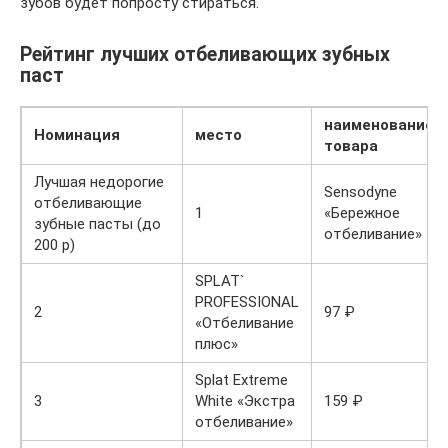
зубов будет попросту стираться.
Рейтинг лучших отбеливающих зубных
паст
наименование
Номинация
место
товара
Лучшая недорогие
Sensodyne
отбеливающие
1
«Бережное
зубные пасты (до
отбеливание»
200 р)
SPLAT`
PROFESSIONAL
2
97 ₽
«Отбеливание
плюс»
Splat Extreme
3
White «Экстра
159 ₽
отбеливание»