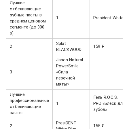
Лучшие
отбеливающие
зубные пасты в
1
President White
среднем ценовом
сегменте (до 300
р)
Splat
2
159 ₽
BLACKWOOD
Jason Natural
PowerSmile
3
«Сила
–
перечной
мяты»
Лучшие
Гель R.O.C.S.
профессиональные
1
PRO «Блеск для
отбеливающие
зубов»
пасты
PresiDENT
2
155 ₽
White Plus