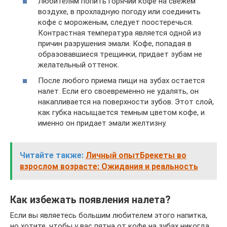
Любителям попить горячий кофе на свежем
воздухе, в прохладную погоду или соединить
кофе с мороженым, следует поостеречься.
Контрастная температура является одной из
причин разрушения эмали. Кофе, попадая в
образовавшиеся трещинки, придает зубам не
желательный оттенок.
После любого приема пищи на зубах остается
налет. Если его своевременно не удалять, он
накапливается на поверхности зубов. Этот слой,
как губка насыщается темным цветом кофе, и
именно он придает эмали желтизну.
Читайте также:
Личный опытБрекеты во
взрослом возрасте: Ожидания и реальность
Как избежать появления налета?
Если вы являетесь большим любителем этого напитка,
но хотите, чтобы у вас пятна от кофе на зубах никогда