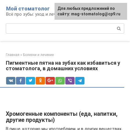
Перейти
Мой стоматолог
Для любых предложений по
к
Всё про зубы: уход и лечение
сайту: mag-stomatolog@cp9.ru
контенту
Поиск:
Главная
»
Болезни и лечение
Пигментные пятна на зубах как избавиться у
стоматолога, в домашних условиях
Хромогенные компоненты (еда, напитки,
другие продукты)
В пище, которую мы употребляем, и в других веществах,