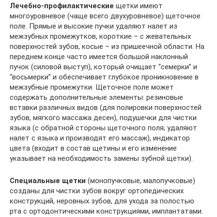
Лечебно-профилактические
щетки имеют
многоуровневое (чаще всего двухуровневое) щеточное
поле. Прямые и высокие пучки удаляют налет из
межзубных промежутков, короткие – с жевательных
поверхностей зубов, косые – из пришеечной области. На
переднем конце часто имеется большой наклонный
пучок (силовой выступ), который очищает “семерки” и
“восьмерки” и обеспечивает глубокое проникновение в
межзубные промежутки. Щеточное поле может
содержать дополнительные элементы: резиновые
вставки различных видов (для полировки поверхностей
зубов, мягкого массажа десен), подушечки для чистки
языка (с обратной стороны щеточного поля; удаляют
налет с языка и производят его массаж), индикатор
цвета (входит в состав щетины и его изменение
указывает на необходимость замены зубной щетки).
Специальные щетки
(монопучковые, малопучковые)
созданы для чистки зубов вокруг ортопедических
конструкций, неровных зубов, для ухода за полостью
рта с ортодонтическими конструкциями, имплантатами.