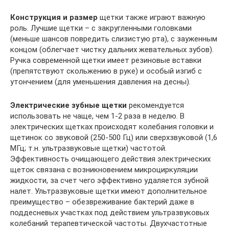
Конструкция и размер
щетки также играют важную
роль. Лучшие щетки – с закругленными головками
(меньше шансов повредить слизистую рта), с зауженным
концом (облегчает чистку дальних жевательных зубов).
Ручка современной щетки имеет резиновые вставки
(препятствуют скольжению в руке) и особый изгиб с
утончением (для уменьшения давления на десны).
Электрические зубные щетки
рекомендуется
использовать не чаще, чем 1-2 раза в неделю. В
электрических щетках происходят колебания головки и
щетинок со звуковой (250-500 Гц) или сверхзвуковой (1,6
МГц; т.н. ультразвуковые щетки) частотой.
Эффективность очищающего действия электрических
щеток связана с возникновением микроциркуляции
жидкости, за счет чего эффективно удаляется зубной
налет. Ультразвуковые щетки имеют дополнительное
преимущество – обезвреживание бактерий даже в
поддесневых участках под действием ультразвуковых
колебаний терапевтической частоты. Двухчастотные