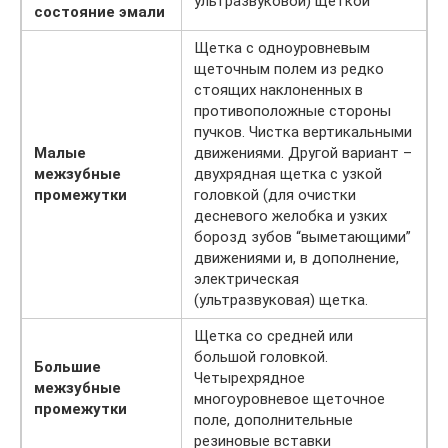
ультразвуковой) щеткой
состояние эмали
Щетка с одноуровневым
щеточным полем из редко
стоящих наклоненных в
противоположные стороны
пучков. Чистка вертикальными
Малые
движениями. Другой вариант –
межзубные
двухрядная щетка с узкой
промежутки
головкой (для очистки
десневого желобка и узких
борозд зубов “выметающими”
движениями и, в дополнение,
электрическая
(ультразвуковая) щетка.
Щетка со средней или
большой головкой.
Большие
Четырехрядное
межзубные
многоуровневое щеточное
промежутки
поле, дополнительные
резиновые вставки