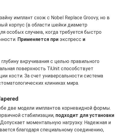
айну имплант схож с Nobel Replace Groovy, но в
ный корпус (в области шейки диаметр
для особых случаев, когда требуется быстро
чности.
Применяется при
экспресс
и
 глубину вкручивания с целью правильного
альная поверхность TiUnit способствует
ции кости. За счет универсальности система
стоматологических клиниках мира.
Tapered
ебе две модели имплантов корневидной формы.
ервичной стабилизации,
подходит для установки
 Допускает моментальную нагрузку. Надежная и
вается благодаря специальному соединению,