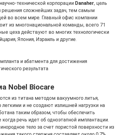
 научно-технической корпорации
Danaher
, цель
и решения сложнейших задач, тем самым
ей во всем мире. Главный офис компании
тоит из многонациональной команды, всего 71
ные цеха действуют во многих технологически
цария, Япония, Израиль и другие.
импланта и абатмента для достижения
тического результата
а Nobel Biocare
тся из титана методом вакуумного литья,
 легкими и не создают излишней нагрузки на
аботана таким образом, чтобы обеспечить
 когда речь идет об одноэтапной имплантации.
инородное тело за счет пористой поверхности из
жения такого стержня составляет около 0,7%.