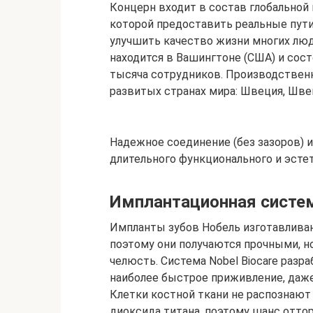
Концерн входит в состав глобальной
которой предоставить реальные пут
улучшить качество жизни многих люд
находится в Вашингтоне (США) и сос
тысяча сотрудников. Производствен
развитых странах мира: Швеция, Швей
Надежное соединение (без зазоров) 
длительного функционального и эсте
Имплантационная систем
Импланты зубов Нобель изготавливаю
поэтому они получаются прочными, но
челюсть. Система Nobel Biocare разр
наиболее быстрое приживление, даже
Клетки костной ткани не распознают 
диоксида титана, поэтому шанс оттор