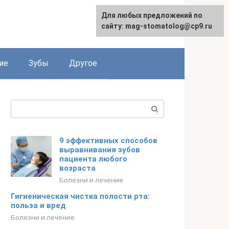
Для любых предложений по
сайту: mag-stomatolog@cp9.ru
ие
Зубы
Другое
Поиск:
9 эффективных способов
выравнивания зубов
пациента любого
возраста
Болезни и лечение
Гигиеническая чистка полости рта:
польза и вред
Болезни и лечение