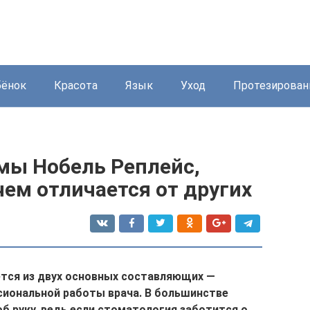
бёнок
Красота
Язык
Уход
Протезирован
мы Нобель Реплейс,
чем отличается от других
ется из двух основных составляющих —
сиональной работы врача. В большинстве
об руку, ведь если стоматология заботится о