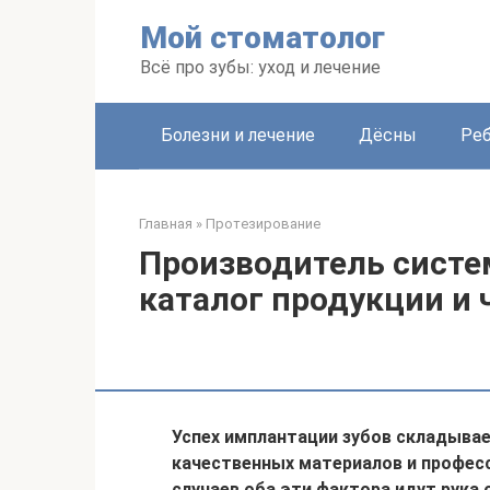
Перейти
Мой стоматолог
к
контенту
Всё про зубы: уход и лечение
Болезни и лечение
Дёсны
Ре
Главная
»
Протезирование
Производитель систе
каталог продукции и 
Успех имплантации зубов складыва
качественных материалов и профес
случаев оба эти фактора идут рука 