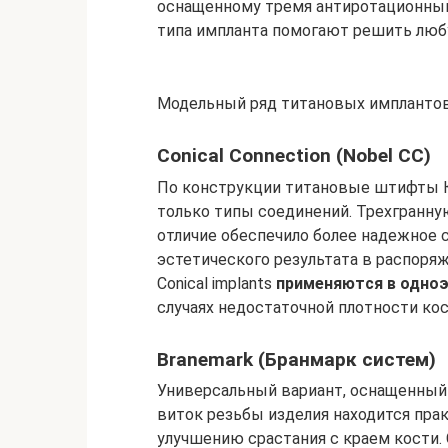
оснащенному тремя антиротационным
типа импланта помогают решить люб
Модельный ряд титановых импланто
Conical Connection (Nobel CC)
По конструкции титановые штифты Ко
только типы соединений. Трехгранну
отличие обеспечило более надежное 
эстетического результата в распоря
Conical implants
применяются в одноэ
случаях недостаточной плотности кос
Branemark (Бранмарк систем)
Универсальный вариант, оснащенный
виток резьбы изделия находится пра
улучшению срастания с краем кости.