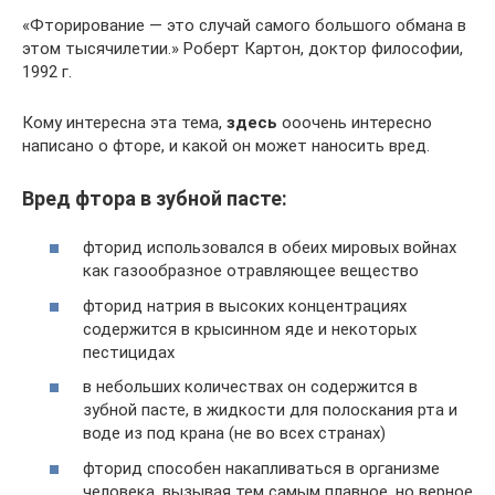
«Фторирование — это случай самого большого обмана в
этом тысячилетии.» Роберт Картон, доктор философии,
1992 г.
Кому интересна эта тема,
здесь
ооочень интересно
написано о фторе, и какой он может наносить вред.
Вред фтора в зубной пасте:
фторид использовался в обеих мировых войнах
как газообразное отравляющее вещество
фторид натрия в высоких концентрациях
содержится в крысинном яде и некоторых
пестицидах
в небольших количествах он содержится в
зубной пасте, в жидкости для полоскания рта и
воде из под крана (не во всех странах)
фторид способен накапливаться в организме
человека, вызывая тем самым плавное, но верное