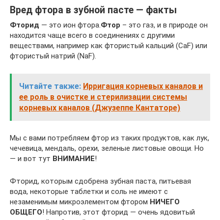
Вред фтора в зубной пасте — факты
Фторид
— это ион фтора.
Фтор
– это газ, и в природе он
находится чаще всего в соединениях с другими
веществами, например как фтористый кальций (CaF) или
фтористый натрий (NaF).
Читайте также:
Ирригация корневых каналов и
ее роль в очистке и стерилизации системы
корневых каналов (Джузеппе Кантаторе)
Мы с вами потребляем фтор из таких продуктов, как лук,
чечевица, мендаль, орехи, зеленые листовые овощи. Но
— и вот тут
ВНИМАНИЕ
!
Фторид, которым сдобрена зубная паста, питьевая
вода, некоторые таблетки и соль не имеют с
незаменимым микроэлементом фтором
НИЧЕГО
ОБЩЕГО
! Напротив, этот фторид — очень ядовитый