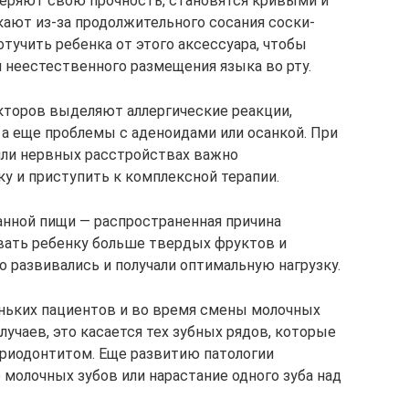
теряют свою прочность, становятся кривыми и
ают из-за продолжительного сосания соски-
тучить ребенка от этого аксессуара, чтобы
и неестественного размещения языка во рту.
кторов выделяют аллергические реакции,
 а еще проблемы с аденоидами или осанкой. При
или нервных расстройствах важно
у и приступить к комплексной терапии.
нной пищи — распространенная причина
вать ребенку больше твердых фруктов и
 развивались и получали оптимальную нагрузку.
еньких пациентов и во время смены молочных
учаев, это касается тех зубных рядов, которые
ериодонтитом. Еще развитию патологии
молочных зубов или нарастание одного зуба над