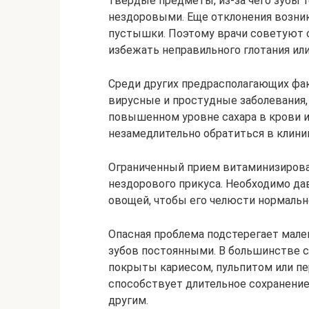
твердые предметы, из-за чего зубы 
нездоровыми. Еще отклонения возник
пустышки. Поэтому врачи советуют о
избежать неправильного глотания ил
Среди других предрасполагающих фа
вирусные и простудные заболевания,
повышенном уровне сахара в крови 
незамедлительно обратиться в клиник
Ограниченный прием витаминизирова
нездорового прикуса. Необходимо да
овощей, чтобы его челюсти нормально
Опасная проблема подстерегает мал
зубов постоянными. В большинстве сл
покрыты кариесом, пульпитом или п
способствует длительное сохранение 
другим.