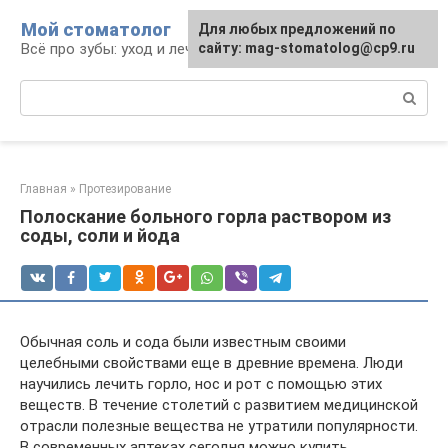
Перейти
Мой стоматолог
Для любых предложений по
к
Всё про зубы: уход и лечение
сайту: mag-stomatolog@cp9.ru
контенту
Поиск:
Главная
»
Протезирование
Полоскание больного горла раствором из
соды, соли и йода
Обычная соль и сода были известным своими
целебными свойствами еще в древние времена. Люди
научились лечить горло, нос и рот с помощью этих
веществ. В течение столетий с развитием медицинской
отрасли полезные вещества не утратили популярности.
В современных аптеках сегодня можно купить