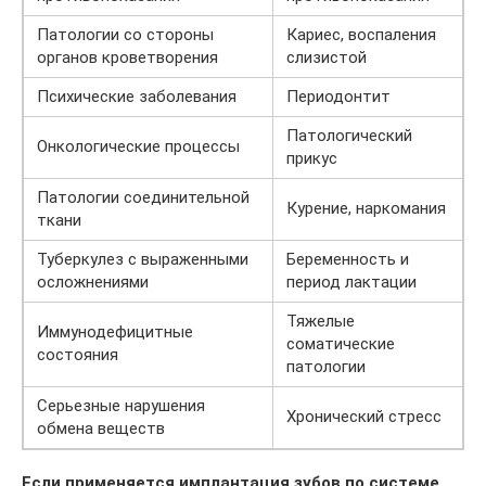
Патологии со стороны
Кариес, воспаления
органов кроветворения
слизистой
Психические заболевания
Периодонтит
Патологический
Онкологические процессы
прикус
Патологии соединительной
Курение, наркомания
ткани
Туберкулез с выраженными
Беременность и
осложнениями
период лактации
Тяжелые
Иммунодефицитные
соматические
состояния
патологии
Серьезные нарушения
Хронический стресс
обмена веществ
Если применяется имплантация зубов по системе