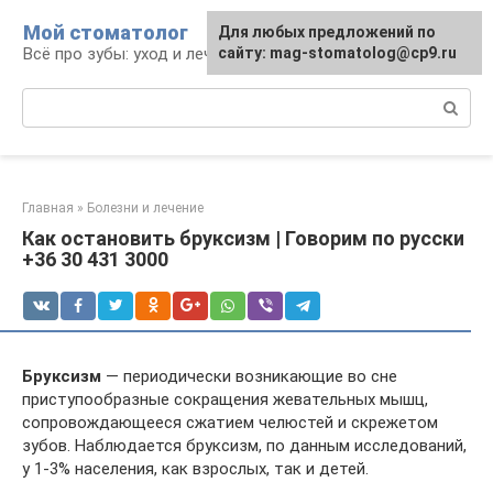
Перейти
Мой стоматолог
Для любых предложений по
к
Всё про зубы: уход и лечение
сайту: mag-stomatolog@cp9.ru
контенту
Поиск:
Главная
»
Болезни и лечение
Как остановить бруксизм | Говорим по русски
+36 30 431 3000
Бруксизм
— периодически возникающие во сне
приступообразные сокращения жевательных мышц,
сопровождающееся сжатием челюстей и скрежетом
зубов. Наблюдается бруксизм, по данным исследований,
у 1-3% населения, как взрослых, так и детей.