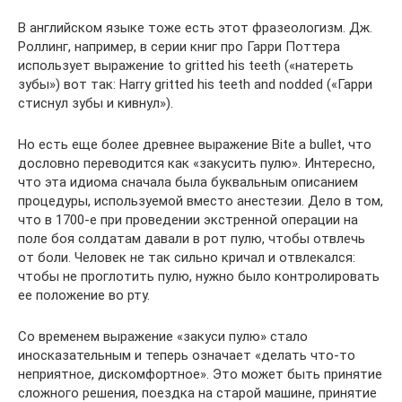
В английском языке тоже есть этот фразеологизм. Дж.
Роллинг, например, в серии книг про Гарри Поттера
использует выражение to gritted his teeth («натереть
зубы») вот так: Harry gritted his teeth and nodded («Гарри
стиснул зубы и кивнул»).
Но есть еще более древнее выражение Bite a bullet, что
дословно переводится как «закусить пулю». Интересно,
что эта идиома сначала была буквальным описанием
процедуры, используемой вместо анестезии. Дело в том,
что в 1700-е при проведении экстренной операции на
поле боя солдатам давали в рот пулю, чтобы отвлечь
от боли. Человек не так сильно кричал и отвлекался:
чтобы не проглотить пулю, нужно было контролировать
ее положение во рту.
Со временем выражение «закуси пулю» стало
иносказательным и теперь означает «делать что-то
неприятное, дискомфортное». Это может быть принятие
сложного решения, поездка на старой машине, принятие