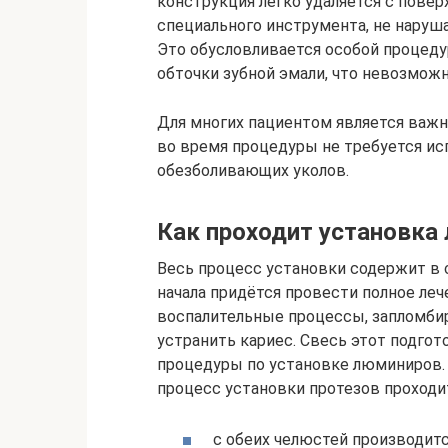
конструкция легко удаляется с повер
специального инструмента, не наруша
Это обусловливается особой процеду
обточки зубной эмали, что невозмож
Для многих пациентом является важн
во время процедуры не требуется и
обезболивающих уколов.
Как проходит установка
Весь процесс установки содержит в 
начала придётся провести полное ле
воспалительные процессы, запломб
устранить кариес. Свесь этот подгот
процедуры по установке люминиров. 
процесс установки протезов проходи
с обеих челюстей производитс