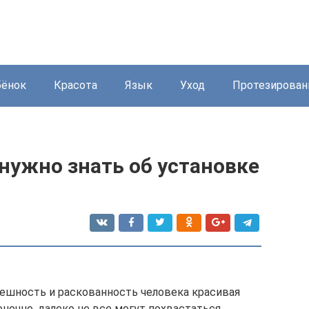
бёнок
Красота
Язык
Уход
Протезирован
нужно знать об установке
нешность и раскованность человека красивая
нечно, далеко не все могут похвастаться