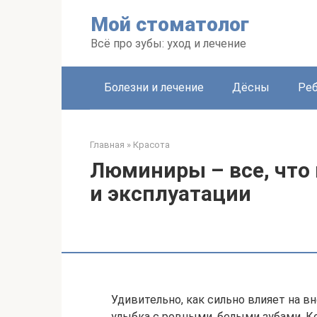
Перейти
Мой стоматолог
к
контенту
Всё про зубы: уход и лечение
Болезни и лечение
Дёсны
Ре
Главная
»
Красота
Люминиры – все, что 
и эксплуатации
Удивительно, как сильно влияет на в
улыбка с ровными, белыми зубами. Ко