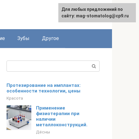
Для любых предложений по
сайту: mag-stomatolog@cp9.ru
ие
Зубы
Другое
Поиск:
Протезирование на имплантах:
особенности технологии, цены
Красота
Применение
физиотерапии при
наличии
металлоконструкций.
Дёсны