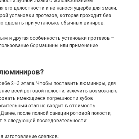
хности зубной эмали с использованием
я его целостности и не нанося ущерба для эмали.
рой установки протезов, которая проходит без
но сделать при установке обычных виниров.
ым и другая особенность установки протезов –
спользование бормашины или применение
 люминиров?
себе 2–3 этапа. Чтобы поставить люминиры, для
чение всей ротовой полости: излечить возможные
ировать имеющиеся погрешности зубов
овительный этап не входит в стоимость
Далее, после полной санации ротовой полости,
т в следующей последовательности:
я изготовление слепков;