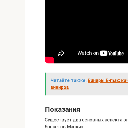
Читайте также:
Виниры E-max: ка
виниров
Показания
Существует два основных аспекта о
брекетов Маркиз: