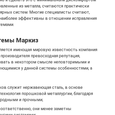
товленные из металла, считаются практически
ярных систем. Многие специалисты считают,
 наиболее эффективны в отношении исправления
темами.
стемы Маркиз
вляется имеющая мировую известность компания
о производителя превосходная репутация,
звать в некотором смысле неповторимыми и
еющимися у данной системы особенностями, а
ков служит нержавеющая сталь, в основе
технология порошковой металлургии, благодаря
ородными и прочными;
соответственно, они менее заметны
ругими системами;