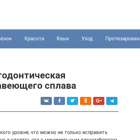
бёнок
Красота
Язык
Уход
Протезирован
тодонтическая
авеющего сплава
кого уровня, что можно не только исправить
 но и сделать это с минимальным дискомфортом