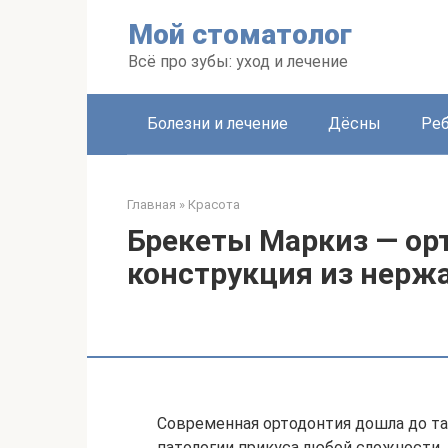
Перейти
Мой стоматолог
к
контенту
Всё про зубы: уход и лечение
Болезни и лечение
Дёсны
Ре
Главная
»
Красота
Брекеты Маркиз — ор
конструкция из нерж
Современная ортодонтия дошла до та
патологии прикуса любой сложности,